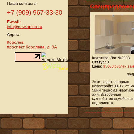
Наши контакты:
Спецпредложе
+7 (909) 967-33-30
E-mail:
info@newlapino.ru
Адрес:
Королёв,
проспект Королева, д. 9А
Квартира. Лот №
8983
Статус:
0
Цена:
35000 рублей в м
под
3к.кв. в центре города
новостройка,11/17, ст.
5мин пешком,в квартире
жил. Встроенная
кухня,бытовая,мебель в
под клиента.