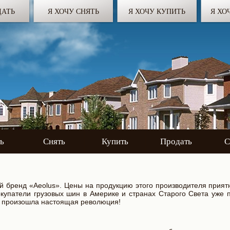
ДАТЬ
Я ХОЧУ СНЯТЬ
Я ХОЧУ КУПИТЬ
Я ХО
ь
Снять
Купить
Продать
С
й бренд «Aeolus». Цены на продукцию этого производителя прият
купатели грузовых шин в Америке и странах Старого Света уже п
н произошла настоящая революция!