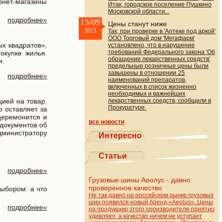
рнет-магазины
Итак, городское поселение Пушкино
Московской области...
подробнее»
15/09
Цены станут ниже
2013
Так, при проверке в 'Аптеке под аркой'
ООО Торговый дом 'Мегафарм'
ых квадратов»,
установлено, что в нарушение
требований Федерального закона 'Об
окупке жилья.
обращении лекарственных средств'
и.
предельные розничные цены были
завышены в отношении 25
подробнее»
наименований препаратов,
включенных в список жизненно
необходимых и важнейших
ией на товар.
лекарственных средств, сообщили в
Прокуратуре.
 оставляет за
церемонится и
все новости
 документов об
дминистратору
Интересно
Статьи
подробнее»
Грузовые шины Аеолус - давно
проверенное качество
ыбором: а что
Не так давно на российском рынке грузовых
шин появился новый бренд «Aeolus». Цены
подробнее»
на продукцию этого производителя приятно
удивляют, а качество ничем не уступает