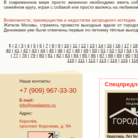
В современном мире просто жизненно необходимо иметь собс
семейном кругу, играя с собакой или просто валяясь на любимом 
Возможности, преимущества и недостатки загородного коттеджа
Жители Москвы, стремясь провести выходные вдали от городс
Дачниками уже были отмечены первые по-летнему тёплые выхо
1
|
2
|
3
|
4
|
5
|
6
|
7
|
8
|
9
|
10
|
11
|
12
|
13
|
14
|
15
|
16
|
17
|
18
40
|
41
|
42
|
43
|
44
|
45
|
46
|
47
|
48
|
49
|
50
|
51
|
52
|
53
|
54
|
5
|
77
|
78
|
79
|
80
|
81
|
82
|
83
|
84
|
85
|
86
|
87
|
88
|
89
|
90
|
9
110
|
111
|
112
|
113
|
114
|
115
|
11
Наши контакты:
Спецпредл
+7 (909) 967-33-30
E-mail:
info@newlapino.ru
Адрес:
Королёв,
проспект Королева, д. 9А
Квартира. Лот №