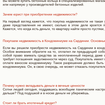
Вы можете купить бетонные кольца в специализированных магази
или напрямую у производителей бетонных изделий.
Зачем юрист при приобретении недвижимости?
На первый взгляд кажется, что покупка недвижимости не такая
даже представления не имеют, сколько в этом деле кроется п
Кажется, что когда есть деньги, то квартиру найти просто пустяк
Покупаем недвижимость в Кондоминиуме на Сардинии. Основные
Если вы решили приобрести недвижимость на Сардинии в кондо
Особое внимание обратите на то, оплатил ли предыдущий собст
собой право взимать средства за неоплаченный период даже 
требует погашения задолженности через суд. Покупатель имеет 
оплате взносом кондоминиуму. Такое разрешение должно быть
кондоминиума. Он, в свою очередь, не может отказать покупате
Почему нужно вкладывать деньги в вечные ценности
Сотни людей сегодня, поддавшись всеобщим паническим настрое
дальше? Под подушкой и в носке деньги не убережёшь.
Стоит ли брать ипотечный кредит?