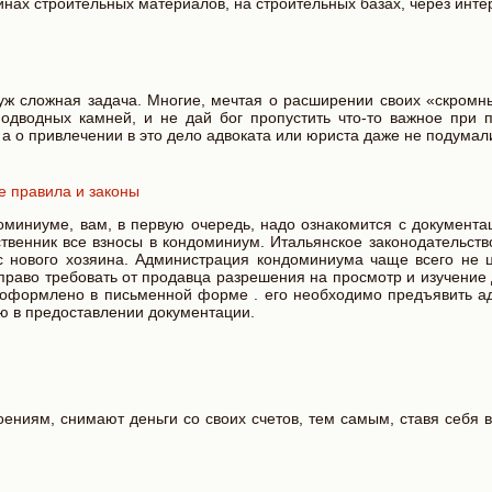
нах строительных материалов, на строительных базах, через инте
 уж сложная задача. Многие, мечтая о расширении своих «скромн
одводных камней, и не дай бог пропустить что-то важное при п
и, а о привлечении в это дело адвоката или юриста даже не подумал
 правила и законы
миниуме, вам, в первую очередь, надо ознакомится с документац
венник все взносы в кондоминиум. Итальянское законодательство
с нового хозяина. Администрация кондоминиума чаще всего не 
право требовать от продавца разрешения на просмотр и изучение
 оформлено в письменной форме . его необходимо предъявить а
лю в предоставлении документации.
ниям, снимают деньги со своих счетов, тем самым, ставя себя в