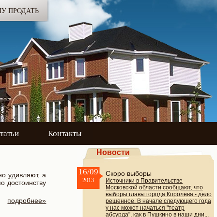
ЧУ ПРОДАТЬ
татьи
Контакты
Новости
16/09
Скоро выборы
но удивляют, а
2013
Источники в Правительстве
о достоинству
Московской области сообщают, что
выборы главы города Королёва - дело
подробнее»
решенное. В начале следующего года
у нас может начаться "театр
абсурда", как в Пушкино в наши дни...