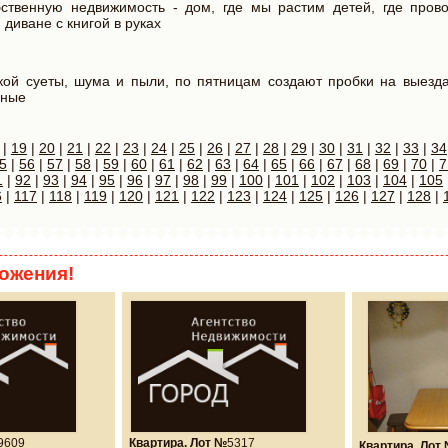
твенную недвижимость - дом, где мы растим детей, где пров
диване с книгой в руках
кой суеты, шума и пыли, по пятницам создают пробки на выезда
дные
|
19
|
20
|
21
|
22
|
23
|
24
|
25
|
26
|
27
|
28
|
29
|
30
|
31
|
32
|
33
|
34
5
|
56
|
57
|
58
|
59
|
60
|
61
|
62
|
63
|
64
|
65
|
66
|
67
|
68
|
69
|
70
|
7
1
|
92
|
93
|
94
|
95
|
96
|
97
|
98
|
99
|
100
|
101
|
102
|
103
|
104
|
105
6
|
117
|
118
|
119
|
120
|
121
|
122
|
123
|
124
|
125
|
126
|
127
|
128
|
ожения!
9609
Квартира. Лот №
5317
Квартира. Лот