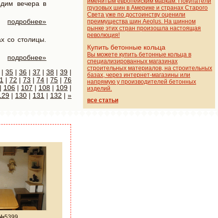
именитым европейским маркам. Покупатели
одим вечера в
грузовых шин в Америке и странах Старого
Света уже по достоинству оценили
подробнее»
преимущества шин Aeolus. На шинном
рынке этих стран произошла настоящая
революция!
х со столицы.
Купить бетонные кольца
Вы можете купить бетонные кольца в
подробнее»
специализированных магазинах
строительных материалов, на строительных
|
35
|
36
|
37
|
38
|
39
|
базах, через интернет-магазины или
1
|
72
|
73
|
74
|
75
|
76
напрямую у производителей бетонных
|
106
|
107
|
108
|
109
|
изделий.
129
|
130
|
131
|
132
|
»
все статьи
 №
5399