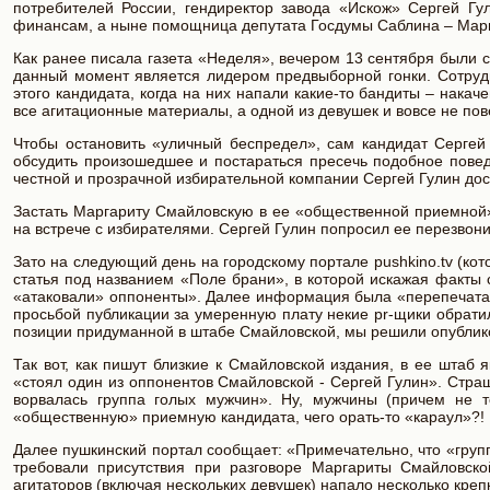
потребителей России, гендиректор завода «Искож» Сергей Г
финансам, а ныне помощница депутата Госдумы Саблина – Мар
Как ранее писала газета «Неделя», вечером 13 сентября были 
данный момент является лидером предвыборной гонки. Сотруд
этого кандидата, когда на них напали какие-то бандиты – накач
все агитационные материалы, а одной из девушек и вовсе не пов
Чтобы остановить «уличный беспредел», сам кандидат Сергей
обсудить произошедшее и постараться пресечь подобное повед
честной и прозрачной избирательной компании Сергей Гулин дос
Застать Маргариту Смайловскую в ее «общественной приемной» 
на встрече с избирателями. Сергей Гулин попросил ее перезвонит
Зато на следующий день на городскому портале pushkino.tv (ко
статья под названием «Поле брани», в которой искажая факты
«атаковали» оппоненты». Далее информация была «перепечата
просьбой публикации за умеренную плату некие pr-щики обрати
позиции придуманной в штабе Смайловской, мы решили опублик
Так вот, как пишут близкие к Смайловской издания, в ее штаб 
«стоял один из оппонентов Смайловской - Cергей Гулин». Стр
ворвалась группа голых мужчин». Ну, мужчины (причем не 
«общественную» приемную кандидата, чего орать-то «караул»?!
Далее пушкинский портал сообщает: «Примечательно, что «груп
требовали присутствия при разговоре Маргариты Смайловско
агитаторов (включая нескольких девушек) напало несколько крепк