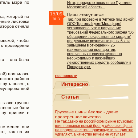
итель мэра по
Итак, городское поселение Пушкино
Московской области...
15/09
Цены станут ниже
на, который на
2013
Так, при проверке в 'Аптеке под аркой'
нные листовки
ООО Торговый дом 'Мегафарм'
таторов отняли
установлено, что в нарушение
требований Федерального закона 'Об
обращении лекарственных средств'
овской, чтобы
предельные розничные цены были
 о проведении
завышены в отношении 25
наименований препаратов,
включенных в список жизненно
необходимых и важнейших
та – она была
лекарственных средств, сообщили в
Прокуратуре.
кой) появилась
все новости
нского района
чуть позже, с
Интересно
ормулированной
Статьи
о главе группы
ственные бани
Грузовые шины Аеолус - давно
, ну пришли в
проверенное качество
Не так давно на российском рынке грузовых
шин появился новый бренд «Aeolus». Цены
не менее, они
на продукцию этого производителя приятно
го, как на их
удивляют, а качество ничем не уступает