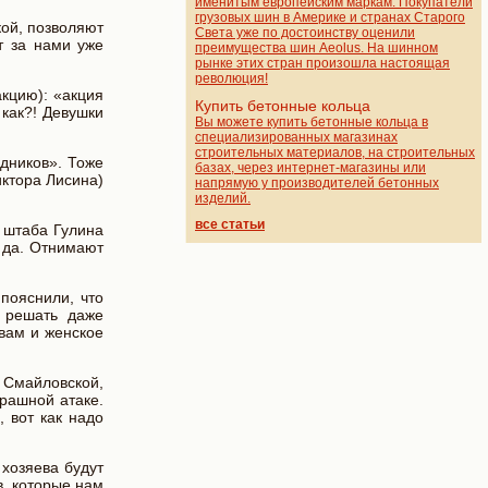
именитым европейским маркам. Покупатели
грузовых шин в Америке и странах Старого
кой, позволяют
Света уже по достоинству оценили
т за нами уже
преимущества шин Aeolus. На шинном
рынке этих стран произошла настоящая
революция!
акцию): «акция
Купить бетонные кольца
 как?! Девушки
Вы можете купить бетонные кольца в
специализированных магазинах
строительных материалов, на строительных
дников». Тоже
базах, через интернет-магазины или
иктора Лисина)
напрямую у производителей бетонных
изделий.
все статьи
 штаба Гулина
 да. Отнимают
пояснили, что
о решать даже
вам и женское
 Смайловской,
трашной атаке.
, вот как надо
 хозяева будут
в, которые нам