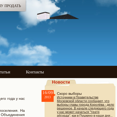
ЧУ ПРОДАТЬ
татьи
Контакты
Новости
16/09
Скоро выборы
2013
Источники в Правительстве
его года у нас
Московской области сообщают, что
выборы главы города Королёва - дело
решенное. В начале следующего года
поселения. На
у нас может начаться "театр
 Объединения
абсурда", как в Пушкино в наши дни...