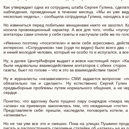
Как утверждает одна из сотрудниц штаба Сергея Гулина, сдела
наблюдения, проведенные в течении месяца. «Мы их уже вид
несколько недель», - сообщила сотрудница Гулина, находясь в 
Но извиниться перед побитыми женщинами никто не захотел. Ка
носила провокационный характер. А все для того, чтобы «пугн
агитаторы сами отняли у себя газеты и настучали себе же по го
«Именно поэтому «посетители» и вели себя агрессивно, дейст
интересно. «Сотрудников» там (судя по видео) было всего два 
и некий молодой человек, который не особо то и испугался, а вс
Ну, а далее ЦентрИнформ выдает и вовсе настоящий перл: «Ка
были недовольны взаимодействием агитаторов с обеих сторон.
газеты, бьют по голове – что ж это за взаимодействие такое?
Ну и журналисты «независимого» СМИ задаются вопросом: «по
обязательно так и сделают». Ну естественно Сергей Гулин
предвыборные проблемы путем нормального общения, а не чер
сердце…
Понятно, что вдогонку было пущено пару снарядов «пиара че
«атака» на приемную закончилась тем, что нежданные «гости» 
Представляете себе: пришли, наследили, поговорить хотели, а 
«атаковать».
Но не так уже все это и смешно. Пока на улицах Пушкино продо
писать и распространять слезливые статейки об «атаках» на их 