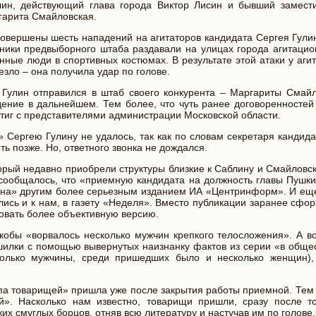
улин, действующий глава города Виктор Лисин и бывший замест
гарита Смайловская.
совершены шесть нападений на агитаторов кандидата Сергея Гули
ники предвыборного штаба раздавали на улицах города агитацио
енные люди в спортивных костюмах. В результате этой атаки у аги
езло – она получила удар по голове.
 Гулин отправился в штаб своего конкурента – Маргариты Смайл
ение в дальнейшем. Тем более, что чуть ранее договоренностей
тиг с представителями администрации Московской области.
Сергею Гулину не удалось, так как по словам секретаря кандида
ь позже. Но, ответного звонка не дождался.
торый недавно приобрели структуры близкие к Саблину и Смайловс
 сообщалось, что «приемную кандидата на должность главы Пушки
на» другим более серьезным изданием ИА «Центринформ». И еще 
лись и к нам, в газету «Неделя». Вместо публикации заранее сф
овать более объективную версию.
якобы «ворвалось несколько мужчин крепкого телосложения». А в
ашилки с помощью вывернутых наизнанку фактов из серии «в обще
только мужчины, среди пришедших было и несколько женщин)
па товарищей» пришла уже после закрытия работы приемной. Тем 
й». Насколько нам известно, товарищи пришли, сразу после то
их смуглых борцов, отняв всю литературу и настучав им по голове.