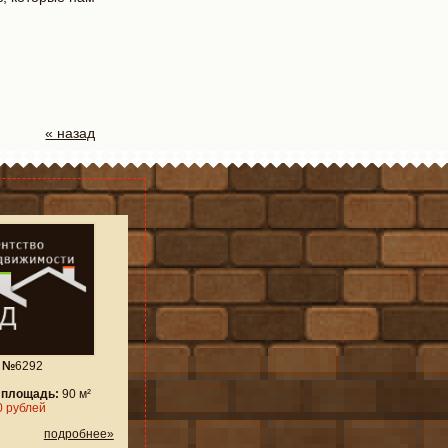
« назад
т №
6292
 площадь:
90 м²
 рублей
подробнее»