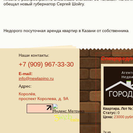
обещал новый губернатор Сергей Шойгу.
Недорого
посуточная аренда квартир в Казани
от собственника
Наши контакты:
Спецпредл
+7 (909) 967-33-30
E-mail:
info@newlapino.ru
Адрес:
Королёв,
проспект Королева, д. 9А
Квартира. Лот №
Статус:
0
Цена:
23000 рубл
2к.кв.