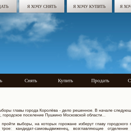
ДАТЬ
Я ХОЧУ СНЯТЬ
Я ХОЧУ КУПИТЬ
Я ХО
ь
Снять
Купить
Продать
С
ыборы главы города Королёва - дело решенное. В начале следующ
ак, городское поселение Пушкино Московской области...
пройти выборы, на которых горожане изберут главу городского 
рое: кандидат-самовыдвиженец, возглавляющие отделение