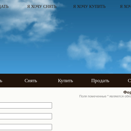
ДАТЬ
Я ХОЧУ СНЯТЬ
Я ХОЧУ КУПИТЬ
Я ХО
ь
Снять
Купить
Продать
С
Фор
Поля помеченные * являются обя