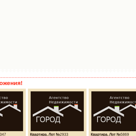
ожения!
347
Квартира. Лот №
2933
Квартира. Лот №
5869