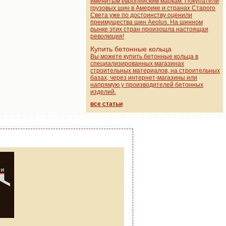
именитым европейским маркам. Покупатели
грузовых шин в Америке и странах Старого
Света уже по достоинству оценили
преимущества шин Aeolus. На шинном
рынке этих стран произошла настоящая
революция!
Купить бетонные кольца
Вы можете купить бетонные кольца в
специализированных магазинах
строительных материалов, на строительных
базах, через интернет-магазины или
напрямую у производителей бетонных
изделий.
все статьи