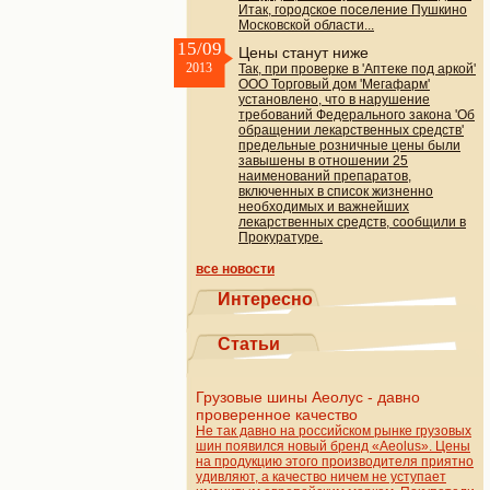
Итак, городское поселение Пушкино
Московской области...
15/09
Цены станут ниже
2013
Так, при проверке в 'Аптеке под аркой'
ООО Торговый дом 'Мегафарм'
установлено, что в нарушение
требований Федерального закона 'Об
обращении лекарственных средств'
предельные розничные цены были
завышены в отношении 25
наименований препаратов,
включенных в список жизненно
необходимых и важнейших
лекарственных средств, сообщили в
Прокуратуре.
все новости
Интересно
Статьи
Грузовые шины Аеолус - давно
проверенное качество
Не так давно на российском рынке грузовых
шин появился новый бренд «Aeolus». Цены
на продукцию этого производителя приятно
удивляют, а качество ничем не уступает