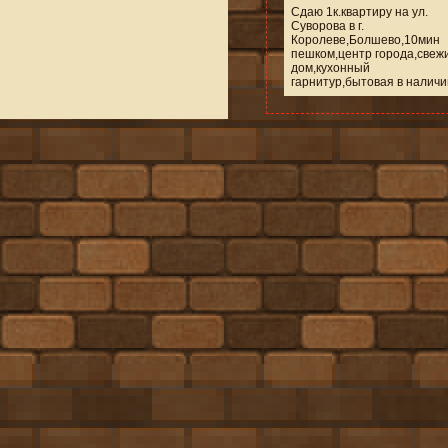
Сдаю 1к.квартиру на ул.
Суворова в г.
Королеве,Болшево,10мин
пешком,центр города,свеж
дом,кухонный
гарнитур,бытовая в наличи