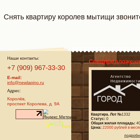
Снять квартиру королев мытищи
звоните
Наши контакты:
Спецпредложени
+7 (909) 967-33-30
E-mail:
info@newlapino.ru
Адрес:
Королёв,
проспект Королева, д. 9А
Квартира. Лот №
1332
Статус:
0
Общая жилая площадь:
40
Цена:
22000 рублей в меся
подробн