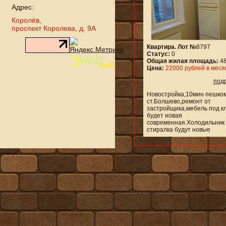
Адрес:
Королёв,
проспект Королева, д. 9А
Квартира. Лот №
8797
Статус:
0
Общая жилая площадь:
48
Цена:
22000 рублей в меся
под
Новостройка,10мин пешко
ст.Болшево,ремонт от
застройщика,мебель под к
будет новая
современная.Холодильник
стиралка будут новые