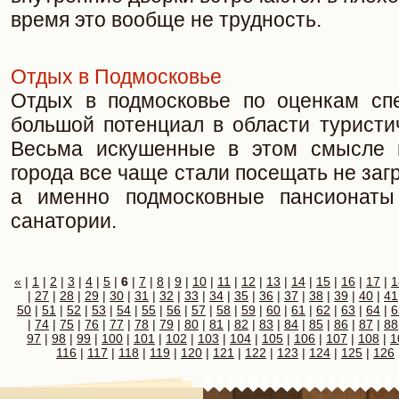
время это вообще не трудность.
Отдых в Подмосковье
Отдых в подмосковье по оценкам сп
большой потенциал в области туристи
Весьма искушенные в этом смысле м
города все чаще стали посещать не заг
а именно подмосковные пансионаты
санатории.
«
|
1
|
2
|
3
|
4
|
5
|
6
|
7
|
8
|
9
|
10
|
11
|
12
|
13
|
14
|
15
|
16
|
17
|
1
|
27
|
28
|
29
|
30
|
31
|
32
|
33
|
34
|
35
|
36
|
37
|
38
|
39
|
40
|
41
50
|
51
|
52
|
53
|
54
|
55
|
56
|
57
|
58
|
59
|
60
|
61
|
62
|
63
|
64
|
6
|
74
|
75
|
76
|
77
|
78
|
79
|
80
|
81
|
82
|
83
|
84
|
85
|
86
|
87
|
88
97
|
98
|
99
|
100
|
101
|
102
|
103
|
104
|
105
|
106
|
107
|
108
|
1
116
|
117
|
118
|
119
|
120
|
121
|
122
|
123
|
124
|
125
|
126