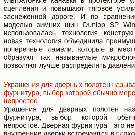
ультратонкие канавки в протекторе у
сцепления и повышают тяговое усил
заснеженной дороге. И по сравнен
моделью зимних шин Dunlop SP Wint
использовалась технология констру
новая технология объединила преимущ
поперечные ламели, которые в мест
образуют так называемые микробл
позволяют лучше распределить давлени
Украшения для дверных полотен называ
фурнитура, выбор которой обычно мер
непростое.
Урашения для дверных полотен наз
фурнитура, выбор которой обыч
непростое. Дверная фурнитура - это н
внутренние дверки встречаются в плохо