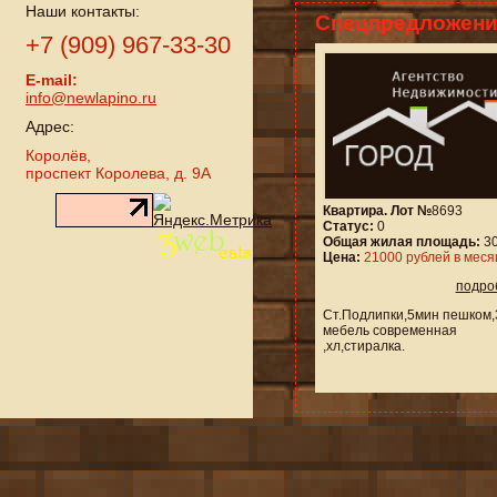
Наши контакты:
Спецпредложени
+7 (909) 967-33-30
E-mail:
info@newlapino.ru
Адрес:
Королёв,
проспект Королева, д. 9А
Квартира. Лот №
8693
Статус:
0
Общая жилая площадь:
30
Цена:
21000 рублей в меся
подро
Ст.Подлипки,5мин пешком,3
мебель современная
,хл,стиралка.