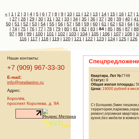
«
|
1
|
2
|
3
|
4
|
5
|
6
|
7
|
8
|
9
|
10
|
11
|
12
|
13
|
14
|
15
|
16
|
17
|
1
|
27
|
28
|
29
|
30
|
31
|
32
|
33
|
34
|
35
|
36
|
37
|
38
|
39
|
40
|
41
50
|
51
|
52
|
53
|
54
|
55
|
56
|
57
|
58
|
59
|
60
|
61
|
62
|
63
|
64
|
6
|
74
|
75
|
76
|
77
|
78
|
79
|
80
|
81
|
82
|
83
|
84
|
85
|
86
|
87
|
88
97
|
98
|
99
|
100
|
101
|
102
|
103
|
104
|
105
|
106
|
107
|
108
|
1
116
|
117
|
118
|
119
|
120
|
121
|
122
|
123
|
124
|
125
|
126
Наши контакты:
Спецпредложени
+7 (909) 967-33-30
Квартира. Лот №
7749
E-mail:
Статус:
0
info@newlapino.ru
Общая жилая площадь:
50
Цена:
19000 рублей в мес
Адрес:
Королёв,
проспект Королева, д. 9А
Ст.Болшево,5мин пешком,
территория,парковка,охр
ремонт,огромная квартира
кухня,без мебели в комнат