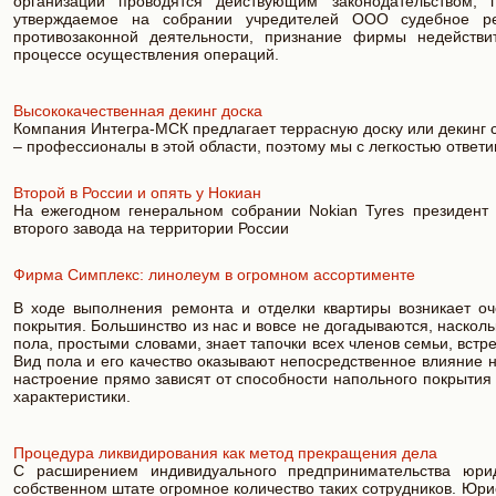
организации проводятся действующим законодательством, 
утверждаемое на собрании учредителей ООО судебное ре
противозаконной деятельности, признание фирмы недействи
процессе осуществления операций.
Высококачественная декинг доска
Компания Интегра-МСК предлагает террасную доску или декинг с
– профессионалы в этой области, поэтому мы с легкостью ответ
Второй в России и опять у Нокиан
На ежегодном генеральном собрании Nokian Tyres президент
второго завода на территории России
Фирма Симплекс: линолеум в огромном ассортименте
В ходе выполнения ремонта и отделки квартиры возникает оч
покрытия. Большинство из нас и вовсе не догадываются, наскол
пола, простыми словами, знает тапочки всех членов семьи, вст
Вид пола и его качество оказывают непосредственное влияние н
настроение прямо зависят от способности напольного покрытия
характеристики.
Процедура ликвидирования как метод прекращения дела
С расширением индивидуального предпринимательства юри
собственном штате огромное количество таких сотрудников. Юри