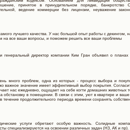
гражданским кодексом. Основанием для ликвидации общества
шение, принятое в принудительном порядке, банкротство 
тельной, ведение коммерции без лицензии, неуважение закон
амого лучшего качества. У нас большой опыт работы с декингом, 
им на все ваши вопросы, и поможем решить все ваши проблемы
 и генеральный директор компании Ким Гран объявил о планах 
ень много проблем, одна из которых - процесс выбора и покуп
ько важное значение имеет эффективный выбор покрытия. Согласи
речает нас ежедневно, ощущает на себе когти домашних животных 
а обстановку в помещении. В связи с этим, уют в квартире и ваш
 в течение продолжительного периода времени сохранять собстве
дические услуги обретают особую важность. Солидные комп
сты специализируются на освоении различных задач (НЗ, АК и пр)