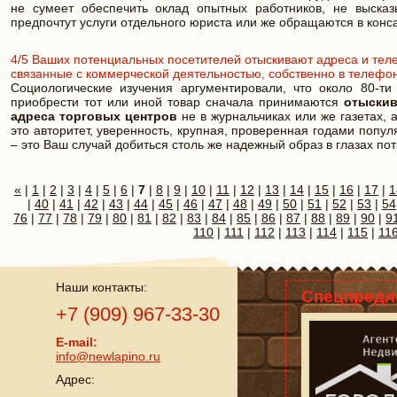
не сумеет обеспечить оклад опытных работников, не высказ
предпочтут услуги отдельного юриста или же обращаются в кон
4/5 Ваших потенциальных посетителей отыскивают адреса и тел
связанные с коммерческой деятельностью, собственно в телефон
Социологические изучения аргументировали, что около 80-т
приобрести тот или иной товар сначала принимаются
отыски
адреса торговых центров
не в журнальчиках или же газетах,
это авторитет, уверенность, крупная, проверенная годами попу
– это Ваш случай добиться столь же надежный образ в глазах по
«
|
1
|
2
|
3
|
4
|
5
|
6
|
7
|
8
|
9
|
10
|
11
|
12
|
13
|
14
|
15
|
16
|
17
|
1
|
40
|
41
|
42
|
43
|
44
|
45
|
46
|
47
|
48
|
49
|
50
|
51
|
52
|
53
|
54
76
|
77
|
78
|
79
|
80
|
81
|
82
|
83
|
84
|
85
|
86
|
87
|
88
|
89
|
90
|
9
110
|
111
|
112
|
113
|
114
|
115
|
11
Наши контакты:
Спецпредл
+7 (909) 967-33-30
E-mail:
info@newlapino.ru
Адрес: