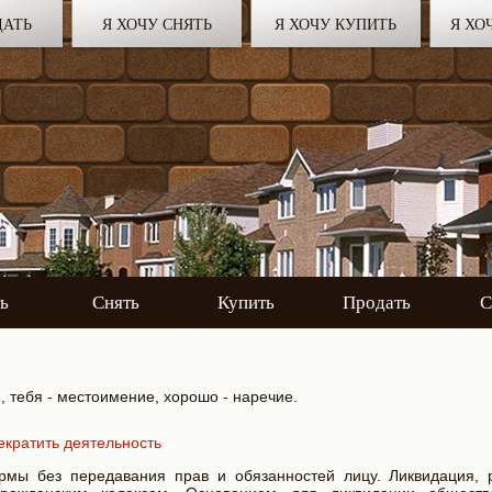
ДАТЬ
Я ХОЧУ СНЯТЬ
Я ХОЧУ КУПИТЬ
Я ХО
ь
Снять
Купить
Продать
С
е, тебя - местоимение, хорошо - наречие.
кратить деятельность
рмы без передавания прав и обязанностей лицу. Ликвидация, 