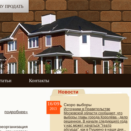
ЧУ ПРОДАТЬ
татьи
Контакты
Новости
16/09
Скоро выборы
2013
Источники в Правительстве
подробнее»
Московской области сообщают, что
выборы главы города Королёва - дело
решенное. В начале следующего года
у нас может начаться "театр
реорганизация
абсурда", как в Пушкино в наши дни...