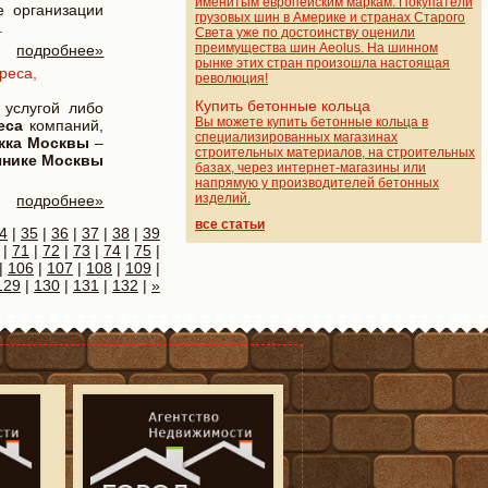
именитым европейским маркам. Покупатели
е организации
грузовых шин в Америке и странах Старого
.
Света уже по достоинству оценили
преимущества шин Aeolus. На шинном
подробнее»
рынке этих стран произошла настоящая
реса,
революция!
Купить бетонные кольца
 услугой либо
Вы можете купить бетонные кольца в
еса
компаний,
специализированных магазинах
жка Москвы
–
строительных материалов, на строительных
чнике Москвы
базах, через интернет-магазины или
напрямую у производителей бетонных
изделий.
подробнее»
все статьи
4
|
35
|
36
|
37
|
38
|
39
|
71
|
72
|
73
|
74
|
75
|
|
106
|
107
|
108
|
109
|
129
|
130
|
131
|
132
|
»