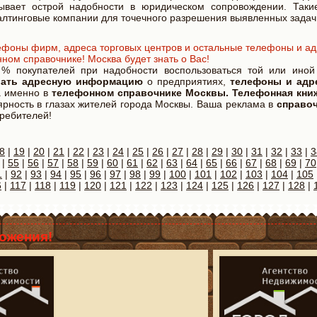
ывает острой надобности в юридическом сопровождении. Таки
салтинговые компании для точечного разрешения выявленных задач
ефоны фирм, адреса торговых центров и остальные телефоны и ад
ном справочнике! Москва будет знать о Вас!
и % покупателей при надобности воспользоваться той или иной
вать адресную информацию
о предприятиях,
телефоны и адр
 а именно в
телефонном справочнике Москвы. Телефонная кни
лярность в глазах жителей города Москвы. Ваша реклама в
справо
требителей!
8
|
19
|
20
|
21
|
22
|
23
|
24
|
25
|
26
|
27
|
28
|
29
|
30
|
31
|
32
|
33
|
3
|
55
|
56
|
57
|
58
|
59
|
60
|
61
|
62
|
63
|
64
|
65
|
66
|
67
|
68
|
69
|
70
1
|
92
|
93
|
94
|
95
|
96
|
97
|
98
|
99
|
100
|
101
|
102
|
103
|
104
|
105
6
|
117
|
118
|
119
|
120
|
121
|
122
|
123
|
124
|
125
|
126
|
127
|
128
|
ожения!