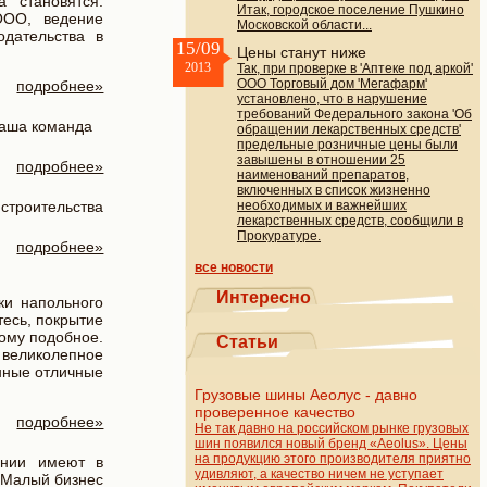
 становятся:
Итак, городское поселение Пушкино
ООО, ведение
Московской области...
одательства в
15/09
Цены станут ниже
2013
Так, при проверке в 'Аптеке под аркой'
ООО Торговый дом 'Мегафарм'
подробнее»
установлено, что в нарушение
требований Федерального закона 'Об
наша команда
обращении лекарственных средств'
предельные розничные цены были
завышены в отношении 25
подробнее»
наименований препаратов,
включенных в список жизненно
строительства
необходимых и важнейших
лекарственных средств, сообщили в
Прокуратуре.
подробнее»
все новости
Интересно
ки напольного
тесь, покрытие
тому подобное.
Статьи
е великолепное
нные отличные
Грузовые шины Аеолус - давно
проверенное качество
подробнее»
Не так давно на российском рынке грузовых
шин появился новый бренд «Aeolus». Цены
на продукцию этого производителя приятно
ании имеют в
удивляют, а качество ничем не уступает
. Малый бизнес