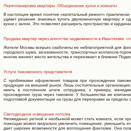
Перепланировка квартиры. Объединение кухни и комнаты
В настоящее время понятие «капитальный ремонт» практически 
удивит решение знакомых купить двухкомнатную квартиру и с
кухни с залом. Это позволяет расширить пространство и карди
Продажа квартир через агентство недвижимости в Ивантеевке: сп
Жители Москвы всерьез озабочены ее неблагоприятной для физи
городского шума, загазованности, транспортных коллапсов порож
многие меняют место жительства и переезжают в ближнее Подмо
Услуги таможенного представителя
С проблемами оформления товаров при прохождении таможни
продукции на внешний рынок. Лишь состоятельные организации,
иметь в постоянном штате сотрудника, к примеру, менед
прохождению груза через таможню. У большинства же компани
подготовкой документации на грузы для переправки за пределы 
Светодиодное освещение потолка
Неожиданно уютной и необычной может стать комната, если при
помощью можно визуально увеличить помещение, уменьшить его
дает широкие возможности для воплощения фантазии. Она позв