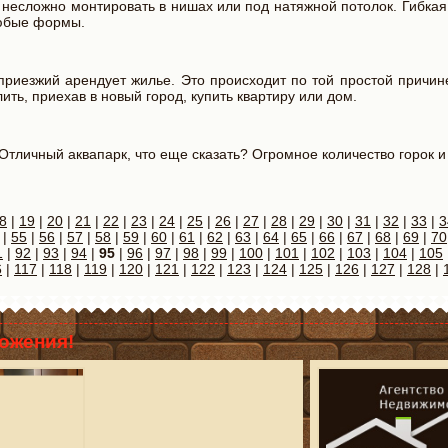
 несложно монтировать в нишах или под натяжной потолок. Гибкая
любые формы.
риезжий арендует жилье. Это происходит по той простой причине
ть, приехав в новый город, купить квартиру или дом.
 Отличный аквапарк, что еще сказать? Огромное количество горок и
8
|
19
|
20
|
21
|
22
|
23
|
24
|
25
|
26
|
27
|
28
|
29
|
30
|
31
|
32
|
33
|
3
|
55
|
56
|
57
|
58
|
59
|
60
|
61
|
62
|
63
|
64
|
65
|
66
|
67
|
68
|
69
|
70
1
|
92
|
93
|
94
|
95
|
96
|
97
|
98
|
99
|
100
|
101
|
102
|
103
|
104
|
105
6
|
117
|
118
|
119
|
120
|
121
|
122
|
123
|
124
|
125
|
126
|
127
|
128
|
ожения!