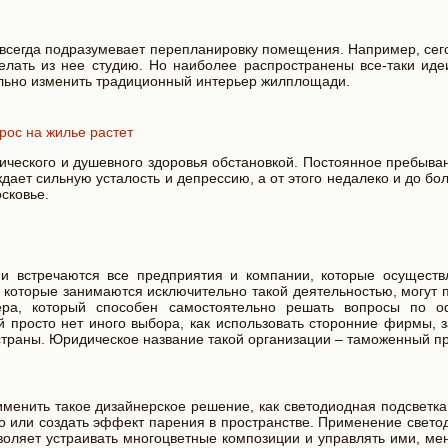
всегда подразумевает перепланировку помещения. Например, сего
делать из нее студию. Но наиболее распространены все-таки ид
нально изменить традиционный интерьер жилплощади.
рос на жилье растет
ческого и душевного здоровья обстановкой. Постоянное пребыван
дает сильную усталость и депрессию, а от этого недалеко и до бо
сковье.
 встречаются все предприятия и компании, которые осуществ
 которые занимаются исключительно такой деятельностью, могут 
жера, который способен самостоятельно решать вопросы по 
й просто нет иного выбора, как использовать сторонние фирмы,
страны. Юридическое название такой организации – таможенный п
менить такое дизайнерское решение, как светодиодная подсветка
 или создать эффект парения в пространстве. Применение свето
оляет устраивать многоцветные композиции и управлять ими, мен