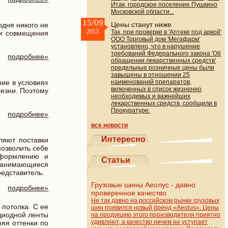
Итак, городское поселение Пушкино
Московской области...
15/09
Цены станут ниже
дня никого не
2013
Так, при проверке в 'Аптеке под аркой'
еи совмещения
ООО Торговый дом 'Мегафарм'
установлено, что в нарушение
требований Федерального закона 'Об
подробнее»
обращении лекарственных средств'
предельные розничные цены были
завышены в отношении 25
ие в условиях
наименований препаратов,
включенных в список жизненно
лезни. Поэтому
необходимых и важнейших
лекарственных средств, сообщили в
Прокуратуре.
подробнее»
все новости
Интересно
ляют поставки
позволить себе
оформлению и
Статьи
 занимающиеся
редставитель.
Грузовые шины Аеолус - давно
подробнее»
проверенное качество
Не так давно на российском рынке грузовых
 потолка. С ее
шин появился новый бренд «Aeolus». Цены
диодной ленты
на продукцию этого производителя приятно
удивляют, а качество ничем не уступает
яя оттенки по