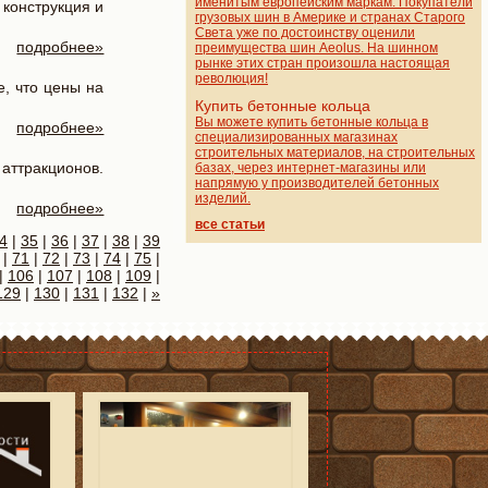
именитым европейским маркам. Покупатели
 конструкция и
грузовых шин в Америке и странах Старого
Света уже по достоинству оценили
подробнее»
преимущества шин Aeolus. На шинном
рынке этих стран произошла настоящая
революция!
, что цены на
Купить бетонные кольца
Вы можете купить бетонные кольца в
подробнее»
специализированных магазинах
строительных материалов, на строительных
 аттракционов.
базах, через интернет-магазины или
напрямую у производителей бетонных
изделий.
подробнее»
все статьи
4
|
35
|
36
|
37
|
38
|
39
|
71
|
72
|
73
|
74
|
75
|
|
106
|
107
|
108
|
109
|
129
|
130
|
131
|
132
|
»