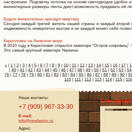
настроению. Подсветку потолка на основе светодиодов удобно и
миниатюрные размеры ленты дают возможность придавать ей 
Будьте внимательны арендуя квартиру
Сегодня каждый третий житель нашей страны и каждый второй п
недвижимость невероятно высоки и не каждый может себе позволи
Кирилловка на Азовском море
В 2010 году в Кирилловке открылся аквапарк “Остров сокровищ”.
Это самый крупный аквапарк Украины.
«
|
1
|
2
|
3
|
4
|
5
|
6
|
7
|
8
|
9
|
10
|
11
|
12
|
13
|
14
|
15
|
16
|
17
|
1
|
40
|
41
|
42
|
43
|
44
|
45
|
46
|
47
|
48
|
49
|
50
|
51
|
52
|
53
|
54
76
|
77
|
78
|
79
|
80
|
81
|
82
|
83
|
84
|
85
|
86
|
87
|
88
|
89
|
90
|
9
110
|
111
|
112
|
113
|
114
|
115
|
11
Наши контакты:
Спецпредл
+7 (909) 967-33-30
E-mail:
info@newlapino.ru
Адрес: