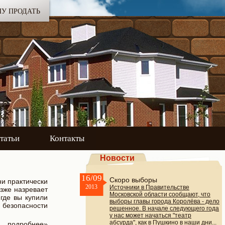
ЧУ ПРОДАТЬ
татьи
Контакты
Новости
16/09
Скоро выборы
ни практически
2013
Источники в Правительстве
озже назревает
Московской области сообщают, что
где вы купили
выборы главы города Королёва - дело
 безопасности
решенное. В начале следующего года
у нас может начаться "театр
абсурда", как в Пушкино в наши дни...
подробнее»