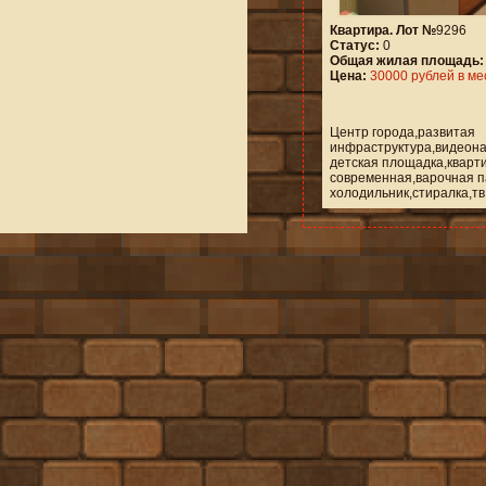
Квартира. Лот №
9296
Статус:
0
Общая жилая площадь:
Цена:
30000 рублей в ме
Центр города,развитая
инфраструктура,видеон
детская площадка,кварт
современная,варочная п
холодильник,стиралка,тв