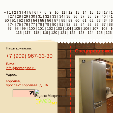
«
|
1
|
2
|
3
|
4
|
5
|
6
|
7
|
8
|
9
|
10
|
11
|
12
|
13
|
14
|
15
|
16
|
17
|
1
|
27
|
28
|
29
|
30
|
31
|
32
|
33
|
34
|
35
|
36
|
37
|
38
|
39
|
40
|
41
50
|
51
|
52
|
53
|
54
|
55
|
56
|
57
|
58
|
59
|
60
|
61
|
62
|
63
|
64
|
6
|
74
|
75
|
76
|
77
|
78
|
79
|
80
|
81
|
82
|
83
|
84
|
85
|
86
|
87
|
88
97
|
98
|
99
|
100
|
101
|
102
|
103
|
104
|
105
|
106
|
107
|
108
|
1
116
|
117
|
118
|
119
|
120
|
121
|
122
|
123
|
124
|
125
|
126
Наши контакты:
Спецпредложен
+7 (909) 967-33-30
E-mail:
info@newlapino.ru
Адрес:
Королёв,
проспект Королева, д. 9А